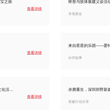
寻宝之旅
矫形与肢体重建义诊活
查看详情
专项基金
来自星星的乐团——爱
查看详情
伙伴故事
华润信托·张怀月基金慈善信托支持社区传统民俗文化活动顺利开展
赤麂重生，深圳郊野新
查看详情
青藤行动分享