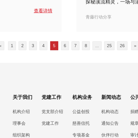
探秘溪流精灵，一场与
查看详情
青藤行动分享
«
1
2
3
4
5
6
7
8
...
25
26
»
关于我们
党建工作
机构业务
新闻动态
公
机构介绍
党支部介绍
公益创投
机构动态
捐
理事会
党建工作
慈善信托
通知公告
规
组织架构
专项基金
伙伴行动
审